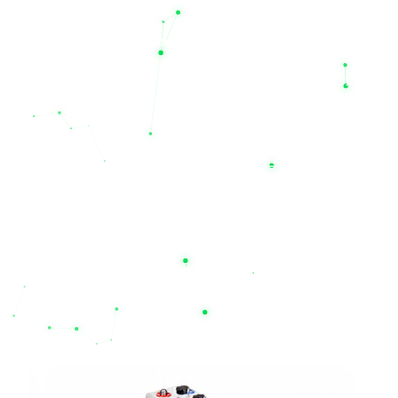
نگهداری سیستم‌های برق اضطراری است. باتری‌های عرضه شده در
سایت ما دارای طول عمر مفید بالا (به‌طور متوسط ۳ تا ۴ سال) بوده
و همراه با گارانتی‌های معتبر (از جمله گارانتی‌های ۱۲ ماهه برای
محصولات منتخب) به فروش می‌رسند.
اگر برای دیتاسنترها، تجهیزات پزشکی، سیستم‌های امنیتی و یا مصارف
اداری خود به دنبال یک منبع تغذیه مطمئن هستید، روی تخصص ما
حساب کنید. همین حالا می‌توانید قیمت باتری یو پی اس مدنظر خود
را بررسی کرده و از طریق سایت
nilupsbattery.com
خریدی امن،
سریع و با ضمانت اصالت کالا را تجربه نمایید. با نیل الکتریک، قطعی
برق دیگر یک بحران نیست؛ تخصص ما، حفظ آرامش و پایداری
کسب‌وکار شماست
محصولات مرتبط