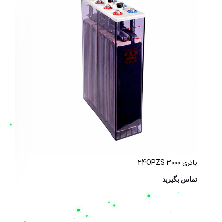
باتری 24OPZS 3000
باتری0
تماس بگیرید
تم