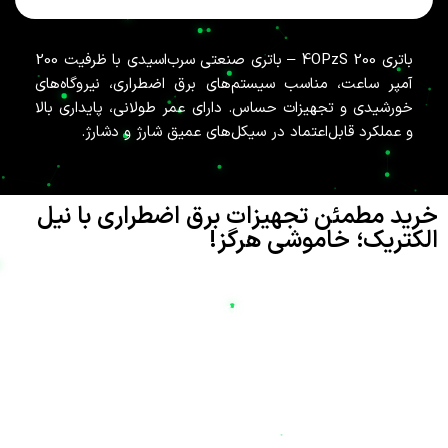
باتری 4OPzS 200 – باتری صنعتی سرب‌اسیدی با ظرفیت 200
آمپر ساعت، مناسب سیستم‌های برق اضطراری، نیروگاه‌های
خورشیدی و تجهیزات حساس. دارای عمر طولانی، پایداری بالا
و عملکرد قابل‌اعتماد در سیکل‌های عمیق شارژ و دشارژ.
خرید مطمئن تجهیزات برق اضطراری با نیل
الکتریک؛ خاموشی هرگز!
تامین انرژی پایدار در دنیای مدرن امروز، نه تنها یک نیاز بلکه یک
ضرورت حیاتی برای حفظ امنیت و تداوم فعالیت‌های صنعتی، تجاری و
حتی خانگی است. شرکت
نیل الکتریک
(Nil Electric) با نام تجاری
نیل یو پی اس
، به عنوان یکی از پیشگامان ارائه راهکارهای پیشرفته در
تامین انرژی و تجهیزات صنعتی، افتخار دارد که با شعار «پایدار در
شرایط بحرانی، تخصص در صنایع استراتژیک» در کنار شماست. هدف
ما این است که با ارائه بهترین تجهیزات برق اضطراری، دغدغه قطعی
برق را برای همیشه از بین ببریم تا شما نیز به معنای واقعی کلمه، شعار