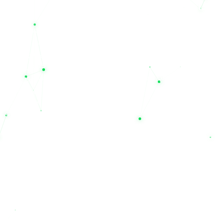
و خارجی
یکی از مهم‌ترین مزیت‌های خرید از مجموعه نیل الکتریک، دسترسی به
یک سبد کالایی کامل از بهترین برندهای بازار است. ما با افتخار
برندهای باکیفیت و استاندارد ایرانی مانند
صبا باتری، سپاهان، نیان،
درنا و صنعت
را در کنار برندهای مطرح و تخصصی خارجی عرضه
می‌کنیم. اگر به دنبال خرید برندهای نام‌آشنا و بین‌المللی همچون
یوفو
(UFO)، نیل، لانگ (Long)، لئوچ (Leoch)، سی اس بی (CSB)،
توکان، نایس، پاور اکو و کی پاور
هستید، نیل یو پی اس مرجع اصلی
شماست. این تنوع برند به شما اجازه می‌دهد تا با مقایسه مشخصات
و قیمت فروش محصولات، بهترین انتخاب را متناسب با بودجه و نیاز
تخصصی خود داشته باشید.
چرا باید به نیل الکتریک اعتماد کنیم؟
خرید تجهیزات حساس صنعتی و برقی نیازمند اطمینان از اصالت کالا
و خدمات پس از فروش است. مجموعه نیل الکتریک تنها یک فروشگاه
اینترنتی نیست؛ بلکه به عنوان یک شرکت خدمات فنی مهندسی
(Technical Service Company)، مشاور و همراه شما در راه‌اندازی و