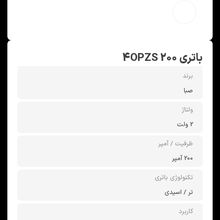
بزرگنمایی تصویر
باتری 4OPZS 200
برند
صبا
ولتاژ
2 ولت
ظرفیت / آمپر
200 آمپر
تکنولوژی باتری
تر / اسیدی
کاربرد