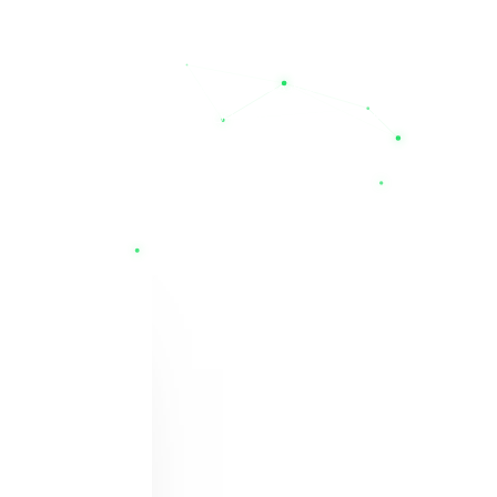
مهندسی (Technical Service Company)، مشاور و همراه شما در راه‌اندازی و نگهداری سیستم‌های برق اضطراری است. باتری‌های عرضه شده در سایت ما دارای طول عمر مفید بالا (به‌طور متوسط ۳
کنید. همین حالا می‌توانید قیمت باتری یو پی اس
ک، قطعی برق دیگر یک بحران نیست؛ تخصص ما، حفظ
12 ولت 7آمپر پهن سسکو