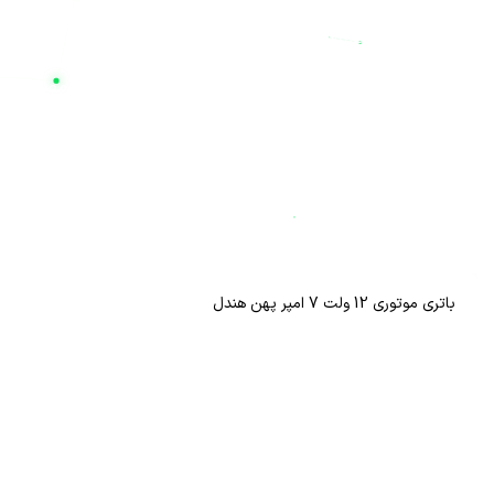
تا ۴ سال) بوده و همراه با گارانتی‌های معتبر (از جمله گارانتی‌های ۱۲ ماهه برای محصولات منتخب) به فروش می‌رسند.
اگر برای دیتاسنترها، تجهیزات پزشکی، سیستم‌های امنیتی و یا مصارف
مدنظر خود را بررسی کرده و از طریق سایت
nilupsbattery.com
خریدی 
آرامش و پایداری کسب‌وکار شماست
محصولات مرتبط
باتری موتوری 12 ولت 7 امپر پهن هندل