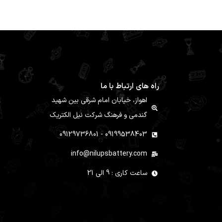
راه های ارتباط با ما
اهواز، خیابان امام شرقی بین شهید
گندمی و فرهنگ شرکت نیل الکتریک
09199538403 - 09129736801
info@nilupsbattery.com
ساعت کاری : 9 الی 21