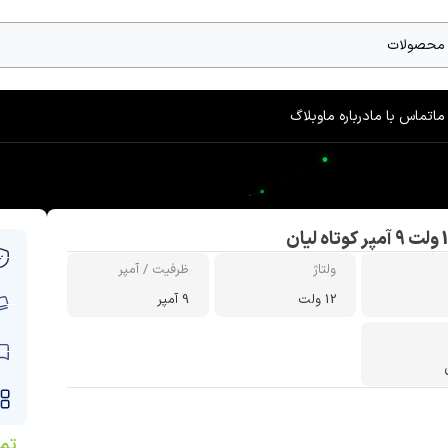
ما
تماس با ما
درباره ما
وبلاگ
ولتاژ
ظرفیت / آمپر
12 ولت
9 آمپر
تم