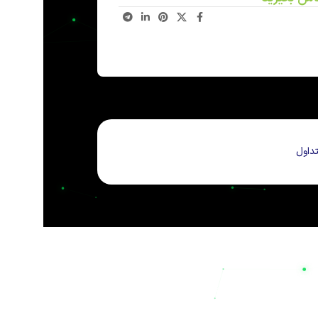
داول
 خانگی است. شرکت
نیل الکتریک
(Nil Electric) با نام
ر شرایط بحرانی، تخصص در صنایع استراتژیک» در کنار
مه، شعار
«خاموشی هرگز»
را تجربه کنید.