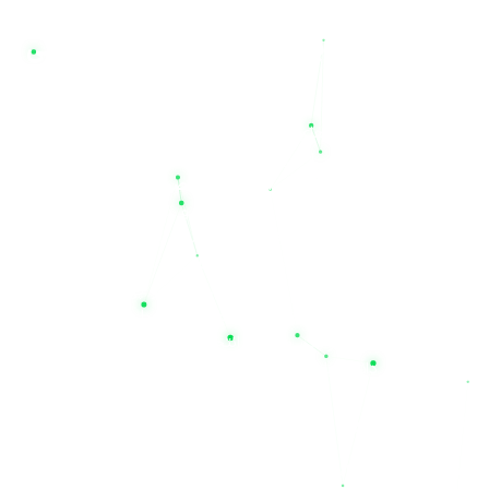
ارائه معتبرترین برندهای باتری یو پی اس ایرانی
و خارجی
یکی از مهم‌ترین مزیت‌های خرید از مجموعه نیل الکتریک، دسترسی به
یک سبد کالایی کامل از بهترین برندهای بازار است. ما با افتخار
برندهای باکیفیت و استاندارد ایرانی مانند
صبا باتری، سپاهان، نیان،
درنا و صنعت
را در کنار برندهای مطرح و تخصصی خارجی عرضه
می‌کنیم. اگر به دنبال خرید برندهای نام‌آشنا و بین‌المللی همچون
یوفو
(UFO)، نیل، لانگ (Long)، لئوچ (Leoch)، سی اس بی (CSB)،
توکان، نایس، پاور اکو و کی پاور
هستید، نیل یو پی اس مرجع اصلی
شماست. این تنوع برند به شما اجازه می‌دهد تا با مقایسه مشخصات
و قیمت فروش محصولات، بهترین انتخاب را متناسب با بودجه و نیاز
تخصصی خود داشته باشید.
چرا باید به نیل الکتریک اعتماد کنیم؟
خرید تجهیزات حساس صنعتی و برقی نیازمند اطمینان از اصالت کالا