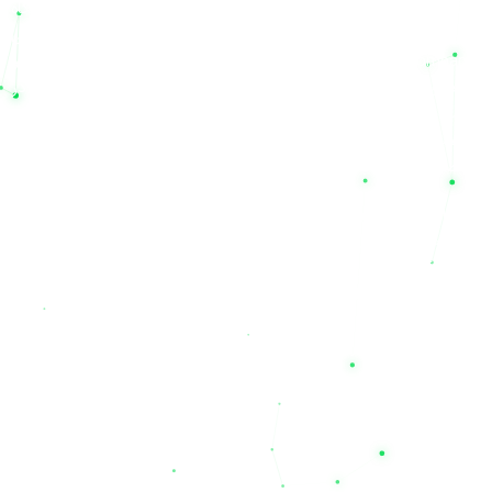
و خدمات پس از فروش است. مجموعه نیل الکتریک تنها یک فروشگاه
اینترنتی نیست؛ بلکه به عنوان یک شرکت خدمات فنی مهندسی
(Technical Service Company)، مشاور و همراه شما در راه‌اندازی و
نگهداری سیستم‌های برق اضطراری است. باتری‌های عرضه شده در
سایت ما دارای طول عمر مفید بالا (به‌طور متوسط ۳ تا ۴ سال) بوده
و همراه با گارانتی‌های معتبر (از جمله گارانتی‌های ۱۲ ماهه برای
محصولات منتخب) به فروش می‌رسند.
اگر برای دیتاسنترها، تجهیزات پزشکی، سیستم‌های امنیتی و یا مصارف
اداری خود به دنبال یک منبع تغذیه مطمئن هستید، روی تخصص ما
حساب کنید. همین حالا می‌توانید قیمت باتری یو پی اس مدنظر خود
را بررسی کرده و از طریق سایت
nilupsbattery.com
خریدی امن،
سریع و با ضمانت اصالت کالا را تجربه نمایید. با نیل الکتریک، قطعی
برق دیگر یک بحران نیست؛ تخصص ما، حفظ آرامش و پایداری
کسب‌وکار شماست