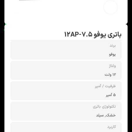
بزرگنمایی تصویر
باتری یوفو 12AP-7.5
برند
یوفو
ولتاژ
12 ولت
ظرفیت / آمپر
5 آمپر
تکنولوژی باتری
خشک, سیلد
کاربرد