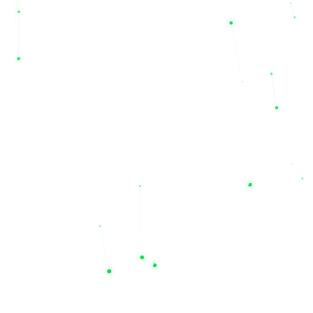
ما این است که با ارائه بهترین تجهیزات برق اضطراری، دغدغه قطعی
برق را برای همیشه از بین ببریم تا شما نیز به معنای واقعی کلمه، شعار
«خاموشی هرگز»
را تجربه کنید.
تنوع بی‌نظیر در ظرفیت و تکنولوژی باتری‌ها
در فروشگاه تخصصی نیل یو پی اس، ما طیف گسترده‌ای از باتری‌ها را
برای کاربردهای گوناگون از جمله سیستم‌های تامین برق بی‌وقفه
(UPS)، تجهیزات خورشیدی (سولار)، مصارف صنعتی، خودرویی و
موتوری عرضه می‌کنیم. محصولات ما شامل انواع
باتری سیلد-خشک
(VRLA)
، باتری‌های ژل، تر-اسیدی و لیتیومی است که همگی با
تکنولوژی روز دنیا و کاملاً بدون نیاز به سرویس و نگهداری
(Maintenance-Free) تولید شده‌اند.
شما می‌توانید بسته به نیاز سیستم خود، باتری‌هایی در ولتاژهای ۲، ۴،
۶، ۸ و عمدتاً ۱۲ ولت را با ظرفیت‌های بسیار متنوع از ۱.۳ آمپر تا ۳۰۰۰
آمپر در سایت ما پیدا کنید. ظرفیت‌های پرکاربرد و محبوب سیستم‌های
یو پی اس مانند باتری‌های ۴.۵، ۷.۵، ۹، ۴۲، ۶۵، ۱۰۰ تا ۲۰۰ آمپر
همواره با بهترین قیمت و کیفیت در دسترس شما قرار دارند.