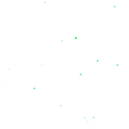
ارائه معتبرترین برندهای باتری یو پی اس ایرانی
و خارجی
یکی از مهم‌ترین مزیت‌های خرید از مجموعه نیل الکتریک، دسترسی به
یک سبد کالایی کامل از بهترین برندهای بازار است. ما با افتخار
برندهای باکیفیت و استاندارد ایرانی مانند
صبا باتری، سپاهان، نیان،
درنا و صنعت
را در کنار برندهای مطرح و تخصصی خارجی عرضه
می‌کنیم. اگر به دنبال خرید برندهای نام‌آشنا و بین‌المللی همچون
یوفو
(UFO)، نیل، لانگ (Long)، لئوچ (Leoch)، سی اس بی (CSB)،
توکان، نایس، پاور اکو و کی پاور
هستید، نیل یو پی اس مرجع اصلی
شماست. این تنوع برند به شما اجازه می‌دهد تا با مقایسه مشخصات
و قیمت فروش محصولات، بهترین انتخاب را متناسب با بودجه و نیاز
تخصصی خود داشته باشید.
چرا باید به نیل الکتریک اعتماد کنیم؟
خرید تجهیزات حساس صنعتی و برقی نیازمند اطمینان از اصالت کالا