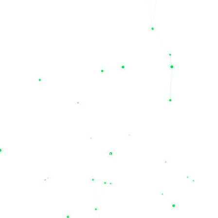
و خدمات پس از فروش است. مجموعه نیل الکتریک تنها یک فروشگاه
اینترنتی نیست؛ بلکه به عنوان یک شرکت خدمات فنی مهندسی
(Technical Service Company)، مشاور و همراه شما در راه‌اندازی و
نگهداری سیستم‌های برق اضطراری است. باتری‌های عرضه شده در
سایت ما دارای طول عمر مفید بالا (به‌طور متوسط ۳ تا ۴ سال) بوده
و همراه با گارانتی‌های معتبر (از جمله گارانتی‌های ۱۲ ماهه برای
محصولات منتخب) به فروش می‌رسند.
اگر برای دیتاسنترها، تجهیزات پزشکی، سیستم‌های امنیتی و یا مصارف
اداری خود به دنبال یک منبع تغذیه مطمئن هستید، روی تخصص ما
حساب کنید. همین حالا می‌توانید قیمت باتری یو پی اس مدنظر خود
را بررسی کرده و از طریق سایت
nilupsbattery.com
خریدی امن،
سریع و با ضمانت اصالت کالا را تجربه نمایید. با نیل الکتریک، قطعی
برق دیگر یک بحران نیست؛ تخصص ما، حفظ آرامش و پایداری
کسب‌وکار شماست