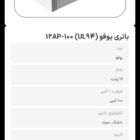
بزرگنمایی تصویر
باتری یوفو 12AP-100 (UL94)
برند
یوفو
ولتاژ
12 ولت
ظرفیت / آمپر
100 آمپر
تکنولوژی باتری
خشک, سیلد
کاربرد