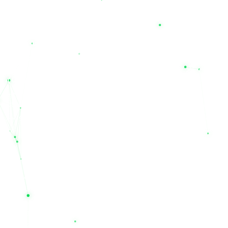
یکی از مهم‌ترین مزیت‌های خرید از مجموعه نیل الکتریک، دسترسی به
یک سبد کالایی کامل از بهترین برندهای بازار است. ما با افتخار
برندهای باکیفیت و استاندارد ایرانی مانند
صبا باتری، سپاهان، نیان،
درنا و صنعت
را در کنار برندهای مطرح و تخصصی خارجی عرضه
می‌کنیم. اگر به دنبال خرید برندهای نام‌آشنا و بین‌المللی همچون
یوفو
(UFO)، نیل، لانگ (Long)، لئوچ (Leoch)، سی اس بی (CSB)،
توکان، نایس، پاور اکو و کی پاور
هستید، نیل یو پی اس مرجع اصلی
شماست. این تنوع برند به شما اجازه می‌دهد تا با مقایسه مشخصات
و قیمت فروش محصولات، بهترین انتخاب را متناسب با بودجه و نیاز
تخصصی خود داشته باشید.
چرا باید به نیل الکتریک اعتماد کنیم؟
خرید تجهیزات حساس صنعتی و برقی نیازمند اطمینان از اصالت کالا
و خدمات پس از فروش است. مجموعه نیل الکتریک تنها یک فروشگاه
اینترنتی نیست؛ بلکه به عنوان یک شرکت خدمات فنی مهندسی
(Technical Service Company)، مشاور و همراه شما در راه‌اندازی و
نگهداری سیستم‌های برق اضطراری است. باتری‌های عرضه شده در