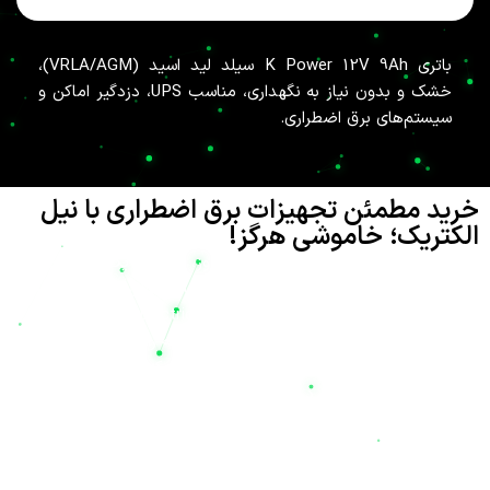
باتری K Power 12V 9Ah سیلد لید اسید (VRLA/AGM)،
خشک و بدون نیاز به نگهداری، مناسب UPS، دزدگیر اماکن و
سیستم‌های برق اضطراری.
خرید مطمئن تجهیزات برق اضطراری با نیل
الکتریک؛ خاموشی هرگز!
تامین انرژی پایدار در دنیای مدرن امروز، نه تنها یک نیاز بلکه یک
ضرورت حیاتی برای حفظ امنیت و تداوم فعالیت‌های صنعتی، تجاری و
حتی خانگی است. شرکت
نیل الکتریک
(Nil Electric) با نام تجاری
نیل یو پی اس
، به عنوان یکی از پیشگامان ارائه راهکارهای پیشرفته در
تامین انرژی و تجهیزات صنعتی، افتخار دارد که با شعار «پایدار در
شرایط بحرانی، تخصص در صنایع استراتژیک» در کنار شماست. هدف
ما این است که با ارائه بهترین تجهیزات برق اضطراری، دغدغه قطعی
برق را برای همیشه از بین ببریم تا شما نیز به معنای واقعی کلمه، شعار
«خاموشی هرگز»
را تجربه کنید.