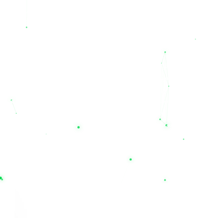
سایت ما دارای طول عمر مفید بالا (به‌طور متوسط ۳ تا ۴ سال) بوده
و همراه با گارانتی‌های معتبر (از جمله گارانتی‌های ۱۲ ماهه برای
محصولات منتخب) به فروش می‌رسند.
اگر برای دیتاسنترها، تجهیزات پزشکی، سیستم‌های امنیتی و یا مصارف
اداری خود به دنبال یک منبع تغذیه مطمئن هستید، روی تخصص ما
حساب کنید. همین حالا می‌توانید قیمت باتری یو پی اس مدنظر خود
را بررسی کرده و از طریق سایت
nilupsbattery.com
خریدی امن،
سریع و با ضمانت اصالت کالا را تجربه نمایید. با نیل الکتریک، قطعی
برق دیگر یک بحران نیست؛ تخصص ما، حفظ آرامش و پایداری
کسب‌وکار شماست
محصولات مرتبط