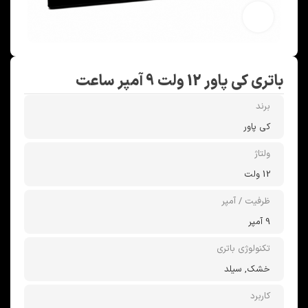
بزرگنمایی تصویر
باتری کی پاور 12 ولت 9 آمپر ساعت
برند
کی پاور
ولتاژ
12 ولت
ظرفیت / آمپر
9 آمپر
تکنولوژی باتری
خشک, سیلد
کاربرد