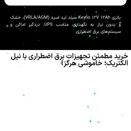
باتری Keyno 12V 12Ah سیلد لید اسید (VRLA/AGM)، خشک
و بدون نیاز به نگهداری، مناسب UPS، دزدگیر اماکن و
سیستم‌های برق اضطراری.
خرید مطمئن تجهیزات برق اضطراری با نیل
الکتریک؛ خاموشی هرگز!
تامین انرژی پایدار در دنیای مدرن امروز، نه تنها یک نیاز بلکه یک
ضرورت حیاتی برای حفظ امنیت و تداوم فعالیت‌های صنعتی، تجاری و
حتی خانگی است. شرکت
نیل الکتریک
(Nil Electric) با نام تجاری
نیل یو پی اس
، به عنوان یکی از پیشگامان ارائه راهکارهای پیشرفته در
تامین انرژی و تجهیزات صنعتی، افتخار دارد که با شعار «پایدار در
شرایط بحرانی، تخصص در صنایع استراتژیک» در کنار شماست. هدف
ما این است که با ارائه بهترین تجهیزات برق اضطراری، دغدغه قطعی
برق را برای همیشه از بین ببریم تا شما نیز به معنای واقعی کلمه، شعار
«خاموشی هرگز»
را تجربه کنید.