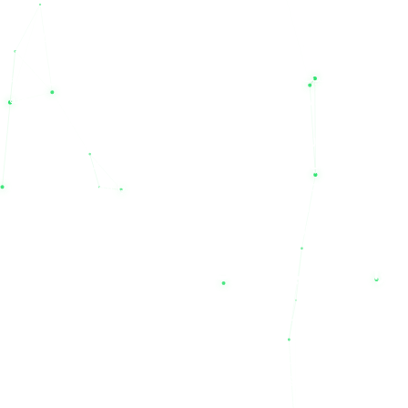
یکی از مهم‌ترین مزیت‌های خرید از مجموعه نیل الکتریک، دسترسی به
یک سبد کالایی کامل از بهترین برندهای بازار است. ما با افتخار
برندهای باکیفیت و استاندارد ایرانی مانند
صبا باتری، سپاهان، نیان،
درنا و صنعت
را در کنار برندهای مطرح و تخصصی خارجی عرضه
می‌کنیم. اگر به دنبال خرید برندهای نام‌آشنا و بین‌المللی همچون
یوفو
(UFO)، نیل، لانگ (Long)، لئوچ (Leoch)، سی اس بی (CSB)،
توکان، نایس، پاور اکو و کی پاور
هستید، نیل یو پی اس مرجع اصلی
شماست. این تنوع برند به شما اجازه می‌دهد تا با مقایسه مشخصات
و قیمت فروش محصولات، بهترین انتخاب را متناسب با بودجه و نیاز
تخصصی خود داشته باشید.
چرا باید به نیل الکتریک اعتماد کنیم؟
خرید تجهیزات حساس صنعتی و برقی نیازمند اطمینان از اصالت کالا
و خدمات پس از فروش است. مجموعه نیل الکتریک تنها یک فروشگاه
اینترنتی نیست؛ بلکه به عنوان یک شرکت خدمات فنی مهندسی
(Technical Service Company)، مشاور و همراه شما در راه‌اندازی و
نگهداری سیستم‌های برق اضطراری است. باتری‌های عرضه شده در