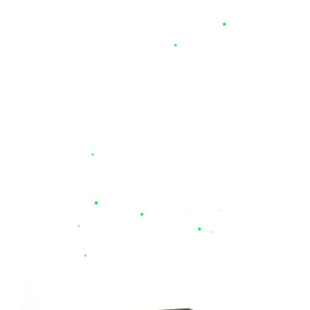
سایت ما دارای طول عمر مفید بالا (به‌طور متوسط ۳ تا ۴ سال) بوده
و همراه با گارانتی‌های معتبر (از جمله گارانتی‌های ۱۲ ماهه برای
محصولات منتخب) به فروش می‌رسند.
اگر برای دیتاسنترها، تجهیزات پزشکی، سیستم‌های امنیتی و یا مصارف
اداری خود به دنبال یک منبع تغذیه مطمئن هستید، روی تخصص ما
حساب کنید. همین حالا می‌توانید قیمت باتری یو پی اس مدنظر خود
را بررسی کرده و از طریق سایت
nilupsbattery.com
خریدی امن،
سریع و با ضمانت اصالت کالا را تجربه نمایید. با نیل الکتریک، قطعی
برق دیگر یک بحران نیست؛ تخصص ما، حفظ آرامش و پایداری
کسب‌وکار شماست
محصولات مرتبط