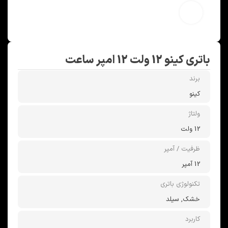
بزرگنمایی تصویر
باتری کینو 12 ولت 12 امپر ساعت
برند
کینو
ولتاژ
12 ولت
ظرفیت / آمپر
12 آمپر
تکنولوژی باتری
خشک, سیلد
کاربرد