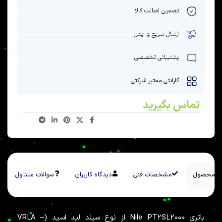
تضمین اصالت کالا
ارسال سریع و ایمن
پشتیبانی تخصصی
گارانتی معتبر شرکتی
تماس بگیرید
سی محصول
مشخصات فنی
دیدگاه کاربران
سوالات متداول
باتری Nile PT2SL2000 از نوع سیلد لید اسید (VRLA –