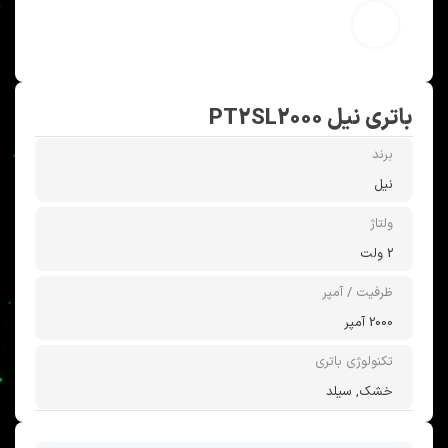
بزرگنمایی تصویر
باتری نیل PT2SL2000
برند
نیل
ولتاژ
2 ولت
ظرفیت / آمپر
2000 آمپر
تکنولوژی باتری
خشک, سیلد