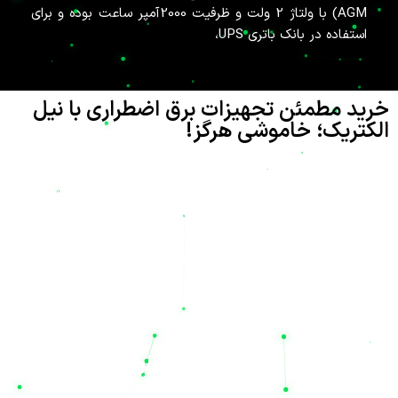
AGM) با ولتاژ 2 ولت و ظرفیت 2000آمپر ساعت بوده و برای
استفاده در بانک باتری UPS،
خرید مطمئن تجهیزات برق اضطراری با نیل
الکتریک؛ خاموشی هرگز!
تامین انرژی پایدار در دنیای مدرن امروز، نه تنها یک نیاز بلکه یک
ضرورت حیاتی برای حفظ امنیت و تداوم فعالیت‌های صنعتی، تجاری و
حتی خانگی است. شرکت
نیل الکتریک
(Nil Electric) با نام تجاری
نیل یو پی اس
، به عنوان یکی از پیشگامان ارائه راهکارهای پیشرفته در
تامین انرژی و تجهیزات صنعتی، افتخار دارد که با شعار «پایدار در
شرایط بحرانی، تخصص در صنایع استراتژیک» در کنار شماست. هدف
ما این است که با ارائه بهترین تجهیزات برق اضطراری، دغدغه قطعی
برق را برای همیشه از بین ببریم تا شما نیز به معنای واقعی کلمه، شعار
«خاموشی هرگز»
را تجربه کنید.
تنوع بی‌نظیر در ظرفیت و تکنولوژی باتری‌ها