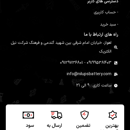
دسترسی های کاربر
- حساب کاربری
- سبد خرید
راه های ارتباط با ما
اهواز، خیابان امام شرقی بین شهید گندمی و فرهنگ شرکت نیل
الکتریک
09199538403 - 09129736801
info@nilupsbattery.com
ساعت کاری : 9 الی 21
بهترین
تضمین
ارسال به
سود