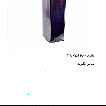
باتری 12OPZS 1500
باتری 
تماس بگیرید
تم