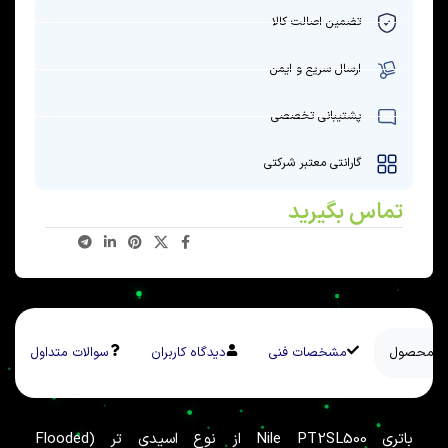
تضمین اصالت کالا
ارسال سریع و ایمن
پشتیبانی تخصصی
گارانتی معتبر شرکتی
تماس بگیرید
سی محصول
مشخصات فنی
دیدگاه کاربران
سوالات متداول
باتری Nile PT2SL500 از نوع اسیدیِ تر (Flooded