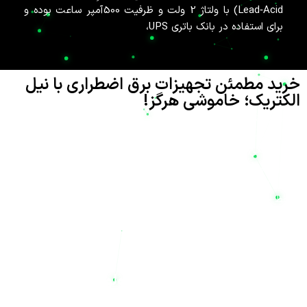
Lead‑Acid) با ولتاژ 2 ولت و ظرفیت 500آمپر ساعت بوده و
برای استفاده در بانک باتری UPS،
خرید مطمئن تجهیزات برق اضطراری با نیل
الکتریک؛ خاموشی هرگز!
تامین انرژی پایدار در دنیای مدرن امروز، نه تنها یک نیاز بلکه یک
ضرورت حیاتی برای حفظ امنیت و تداوم فعالیت‌های صنعتی، تجاری و
حتی خانگی است. شرکت
نیل الکتریک
(Nil Electric) با نام تجاری
نیل یو پی اس
، به عنوان یکی از پیشگامان ارائه راهکارهای پیشرفته در
تامین انرژی و تجهیزات صنعتی، افتخار دارد که با شعار «پایدار در
شرایط بحرانی، تخصص در صنایع استراتژیک» در کنار شماست. هدف
ما این است که با ارائه بهترین تجهیزات برق اضطراری، دغدغه قطعی
برق را برای همیشه از بین ببریم تا شما نیز به معنای واقعی کلمه، شعار
«خاموشی هرگز»
را تجربه کنید.
تنوع بی‌نظیر در ظرفیت و تکنولوژی باتری‌ها