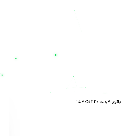
اگر برای دیتاسنترها، تجهیزات پزشکی، سیستم‌های امنیتی و یا مصارف
اداری خود به دنبال یک منبع تغذیه مطمئن هستید، روی تخصص ما
حساب کنید. همین حالا می‌توانید قیمت باتری یو پی اس مدنظر خود
را بررسی کرده و از طریق سایت
nilupsbattery.com
خریدی امن،
سریع و با ضمانت اصالت کالا را تجربه نمایید. با نیل الکتریک، قطعی
برق دیگر یک بحران نیست؛ تخصص ما، حفظ آرامش و پایداری
کسب‌وکار شماست
محصولات مرتبط
باتری 8 ولت 9OPZS 420