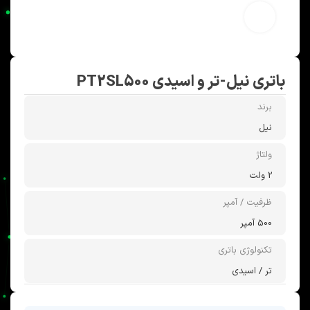
بزرگنمایی تصویر
باتری نیل-تر و اسیدی PT2SL500
برند
نیل
ولتاژ
2 ولت
ظرفیت / آمپر
500 آمپر
تکنولوژی باتری
تر / اسیدی