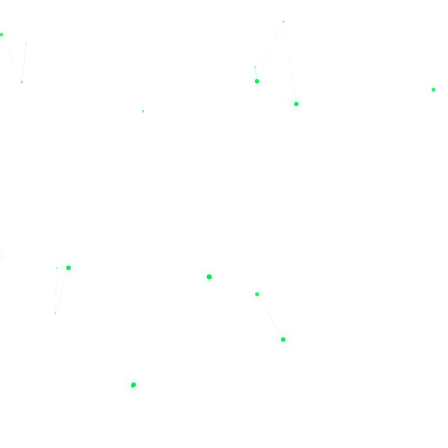
برندهای باکیفیت و استاندارد ایرانی مانند
صبا باتری، سپاهان، نیان،
درنا و صنعت
را در کنار برندهای مطرح و تخصصی خارجی عرضه
می‌کنیم. اگر به دنبال خرید برندهای نام‌آشنا و بین‌المللی همچون
یوفو
(UFO)، نیل، لانگ (Long)، لئوچ (Leoch)، سی اس بی (CSB)،
توکان، نایس، پاور اکو و کی پاور
هستید، نیل یو پی اس مرجع اصلی
شماست. این تنوع برند به شما اجازه می‌دهد تا با مقایسه مشخصات
و قیمت فروش محصولات، بهترین انتخاب را متناسب با بودجه و نیاز
تخصصی خود داشته باشید.
چرا باید به نیل الکتریک اعتماد کنیم؟
خرید تجهیزات حساس صنعتی و برقی نیازمند اطمینان از اصالت کالا
و خدمات پس از فروش است. مجموعه نیل الکتریک تنها یک فروشگاه
اینترنتی نیست؛ بلکه به عنوان یک شرکت خدمات فنی مهندسی
(Technical Service Company)، مشاور و همراه شما در راه‌اندازی و
نگهداری سیستم‌های برق اضطراری است. باتری‌های عرضه شده در
سایت ما دارای طول عمر مفید بالا (به‌طور متوسط ۳ تا ۴ سال) بوده
و همراه با گارانتی‌های معتبر (از جمله گارانتی‌های ۱۲ ماهه برای
محصولات منتخب) به فروش می‌رسند.