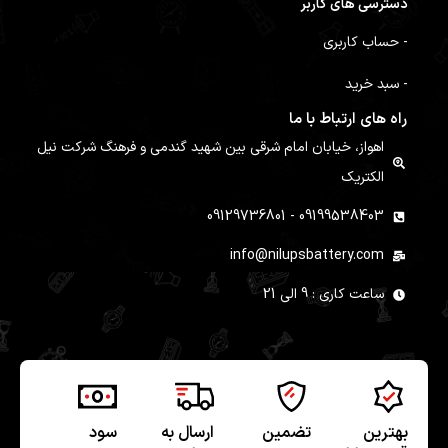
دسترسی های کاربر
- حساب کاربری
- سبد خرید
راه های ارتباط با ما
اهواز، خیابان امام شرقی بین شهید گندمی و فرهنگ شرکت نیل
الکتریک
09199538403 - 09129736801
info@nilupsbattery.com
ساعت کاری : 9 الی 21
بهترین
تضمین
ارسال به
سود