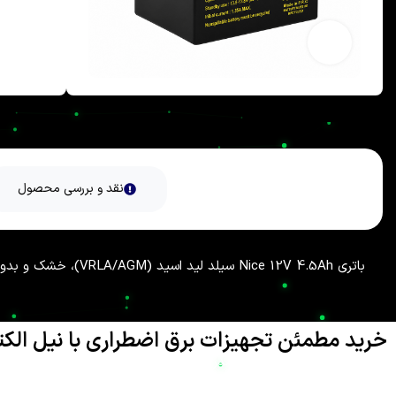
بزرگنمایی تصویر
نقد و بررسی محصول
باتری Nice 12V 4.5Ah سیلد لید اسید (VRLA/AGM)، خشک و بدون نیاز به نگهداری، مناسب UPS، دزدگیر اماکن، روشنایی اضطراری و سیستم‌های حفاظتی
خرید مطمئن تجهیزات برق اضطراری با نیل الک
تامین انرژی پایدار در دنیای مدرن امروز، نه تنها یک نیاز بلکه یک 
تجاری
نیل یو پی اس
، به عنوان یکی از پیشگامان ارائه راهکارهای پیشر