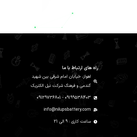
3,200,000
تومان
راه های ارتباط با ما
اهواز، خیابان امام شرقی بین شهید
گندمی و فرهنگ شرکت نیل الکتریک
09199538403 - 09129736801
info@nilupsbattery.com
ساعت کاری : 9 الی 21