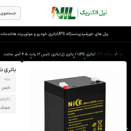
Skip to navigation
Skip to main content
پنل های خورشیدی
دستگاه UPS
باتری خودرو و موتور
برند ها
خدمات 
خانه
/
دستگاه UPS
/
باتری UPS / باتری ژل
/
باتری نایس 12 ولت 4.5 آمپر ساعت
باتری نایس 12 ولت .5
برند
نایس
تکنولوژ
خشک, 