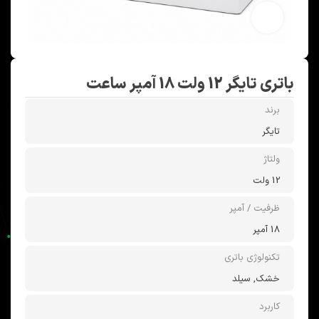
بزرگنمایی تصویر
باتری تایگر 12 ولت 18 آمپر ساعت
برند
تایگر
ولتاژ
12 ولت
ظرفیت / آمپر
18 آمپر
تکنولوژی باتری
خشک, سیلد
کاربرد