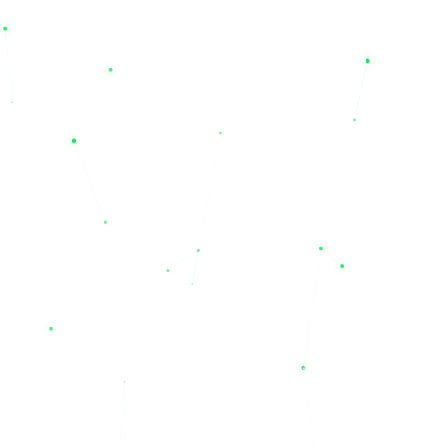
یکی از مهم‌ترین مزیت‌های خرید از مجموعه نیل الکتریک، دسترسی به
یک سبد کالایی کامل از بهترین برندهای بازار است. ما با افتخار
برندهای باکیفیت و استاندارد ایرانی مانند
صبا باتری، سپاهان، نیان،
درنا و صنعت
را در کنار برندهای مطرح و تخصصی خارجی عرضه
می‌کنیم. اگر به دنبال خرید برندهای نام‌آشنا و بین‌المللی همچون
یوفو
(UFO)، نیل، لانگ (Long)، لئوچ (Leoch)، سی اس بی (CSB)،
توکان، نایس، پاور اکو و کی پاور
هستید، نیل یو پی اس مرجع اصلی
شماست. این تنوع برند به شما اجازه می‌دهد تا با مقایسه مشخصات
و قیمت فروش محصولات، بهترین انتخاب را متناسب با بودجه و نیاز
تخصصی خود داشته باشید.
چرا باید به نیل الکتریک اعتماد کنیم؟
خرید تجهیزات حساس صنعتی و برقی نیازمند اطمینان از اصالت کالا
و خدمات پس از فروش است. مجموعه نیل الکتریک تنها یک فروشگاه
اینترنتی نیست؛ بلکه به عنوان یک شرکت خدمات فنی مهندسی
(Technical Service Company)، مشاور و همراه شما در راه‌اندازی و
نگهداری سیستم‌های برق اضطراری است. باتری‌های عرضه شده در