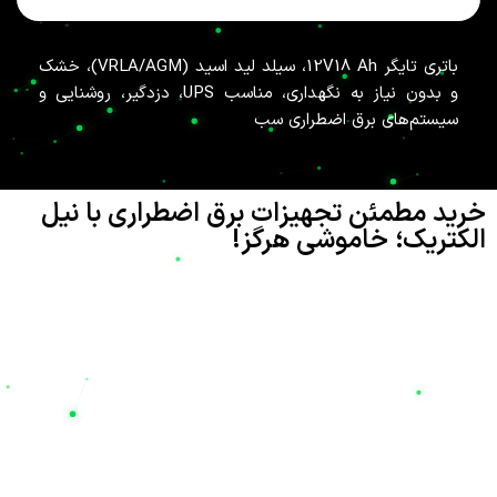
باتری تایگر 12V18 Ah، سیلد لید اسید (VRLA/AGM)، خشک
و بدون نیاز به نگهداری، مناسب UPS، دزدگیر، روشنایی و
سیستم‌های برق اضطراری سب
خرید مطمئن تجهیزات برق اضطراری با نیل
الکتریک؛ خاموشی هرگز!
تامین انرژی پایدار در دنیای مدرن امروز، نه تنها یک نیاز بلکه یک
ضرورت حیاتی برای حفظ امنیت و تداوم فعالیت‌های صنعتی، تجاری و
حتی خانگی است. شرکت
نیل الکتریک
(Nil Electric) با نام تجاری
نیل یو پی اس
، به عنوان یکی از پیشگامان ارائه راهکارهای پیشرفته در
تامین انرژی و تجهیزات صنعتی، افتخار دارد که با شعار «پایدار در
شرایط بحرانی، تخصص در صنایع استراتژیک» در کنار شماست. هدف
ما این است که با ارائه بهترین تجهیزات برق اضطراری، دغدغه قطعی
برق را برای همیشه از بین ببریم تا شما نیز به معنای واقعی کلمه، شعار
«خاموشی هرگز»
را تجربه کنید.