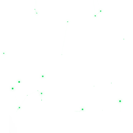
سایت ما دارای طول عمر مفید بالا (به‌طور متوسط ۳ تا ۴ سال) بوده
و همراه با گارانتی‌های معتبر (از جمله گارانتی‌های ۱۲ ماهه برای
محصولات منتخب) به فروش می‌رسند.
اگر برای دیتاسنترها، تجهیزات پزشکی، سیستم‌های امنیتی و یا مصارف
اداری خود به دنبال یک منبع تغذیه مطمئن هستید، روی تخصص ما
حساب کنید. همین حالا می‌توانید قیمت باتری یو پی اس مدنظر خود
را بررسی کرده و از طریق سایت
nilupsbattery.com
خریدی امن،
سریع و با ضمانت اصالت کالا را تجربه نمایید. با نیل الکتریک، قطعی
برق دیگر یک بحران نیست؛ تخصص ما، حفظ آرامش و پایداری
کسب‌وکار شماست
محصولات مرتبط