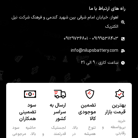
راه های ارتباط با ما
اهواز، خیابان امام شرقی بین شهید گندمی و فرهنگ شرکت نیل
الکتریک
09199538403 - 09129736801
info@nilupsbattery.com
ساعت کاری : 9 الی 21
بهترین
تضمین
ارسال به
سود
قیمت بازار
موجودی
سراسر
تضمینی
کالا
کشور
همکاران
خرید
بی‌واسطه و
تنوع بالا،
لجستیک
حاشیه سود
رقابتی
همیشه در
قدرتمند و
بالا، مرجوعی