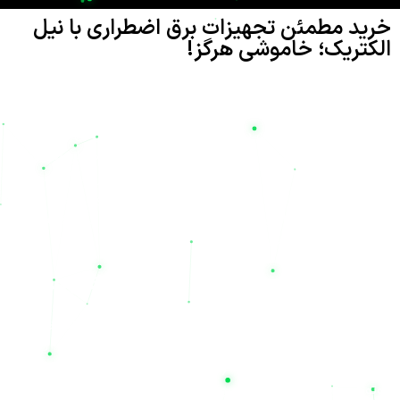
خرید مطمئن تجهیزات برق اضطراری با نیل
الکتریک؛ خاموشی هرگز!
تامین انرژی پایدار در دنیای مدرن امروز، نه تنها یک نیاز بلکه یک
ضرورت حیاتی برای حفظ امنیت و تداوم فعالیت‌های صنعتی، تجاری و
حتی خانگی است. شرکت
نیل الکتریک
(Nil Electric) با نام تجاری
نیل یو پی اس
، به عنوان یکی از پیشگامان ارائه راهکارهای پیشرفته در
تامین انرژی و تجهیزات صنعتی، افتخار دارد که با شعار «پایدار در
شرایط بحرانی، تخصص در صنایع استراتژیک» در کنار شماست. هدف
ما این است که با ارائه بهترین تجهیزات برق اضطراری، دغدغه قطعی
برق را برای همیشه از بین ببریم تا شما نیز به معنای واقعی کلمه، شعار
«خاموشی هرگز»
را تجربه کنید.
تنوع بی‌نظیر در ظرفیت و تکنولوژی باتری‌ها
در فروشگاه تخصصی نیل یو پی اس، ما طیف گسترده‌ای از باتری‌ها را
برای کاربردهای گوناگون از جمله سیستم‌های تامین برق بی‌وقفه
(UPS)، تجهیزات خورشیدی (سولار)، مصارف صنعتی، خودرویی و
موتوری عرضه می‌کنیم. محصولات ما شامل انواع
باتری سیلد-خشک