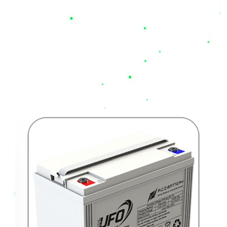
را بررسی کرده و از طریق سایت
nilupsbattery.com
خریدی امن،
سریع و با ضمانت اصالت کالا را تجربه نمایید. با نیل الکتریک، قطعی
برق دیگر یک بحران نیست؛ تخصص ما، حفظ آرامش و پایداری
کسب‌وکار شماست
محصولات مرتبط