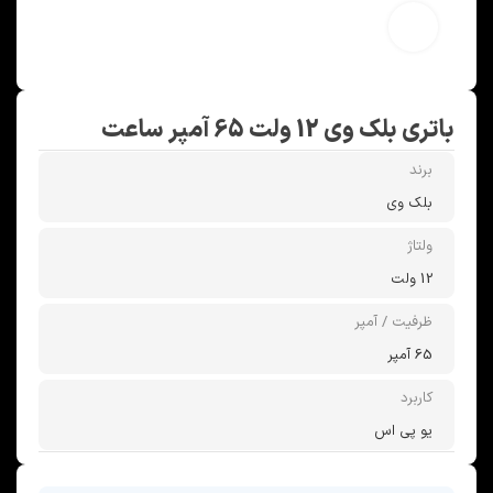
بزرگنمایی تصویر
باتری بلک وی 12 ولت 65 آمپر ساعت
برند
بلک وی
ولتاژ
12 ولت
ظرفیت / آمپر
65 آمپر
کاربرد
یو پی اس