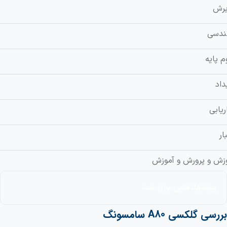
یرش
ندسی
م پایه
داد
اریابی
ار
زش و پرورش و آموزش
پیشنهادهایی
برای شما
بررسی گلکسی A80 سامسونگ