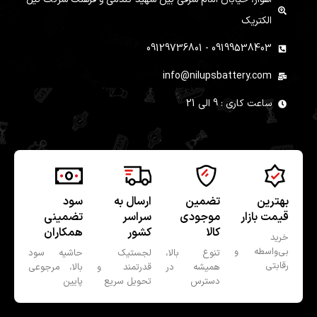
الکتریک
09199538403 - 09129736801
info@nilupsbattery.com
ساعت کاری : 9 الی 21
بهترین
تضمین
ارسال به
سود
قیمت بازار
موجودی
سراسر
تضمینی
کالا
کشور
همکاران
خرید
بی‌واسطه و
تنوع بالا،
لجستیک
حاشیه سود
رقابتی
همیشه در
قدرتمند و
بالا، مرجوعی
دسترس
تحویل سریع
پایین