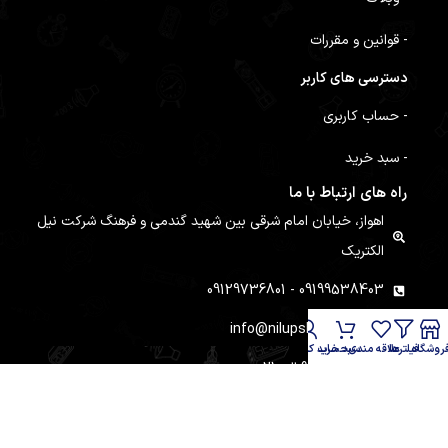
- قوانین و مقررات
دسترسی های کاربر
- حساب کاربری
- سبد خرید
راه های ارتباط با ما
اهواز، خیابان امام شرقی بین شهید گندمی و فرهنگ شرکت نیل
الکتریک
09199538403 - 09129736801
info@nilupsbattery.com
روشگاه
فیلترها
علاقه مندی
سبد خرید
حساب کاربری من
ساعت کاری : 9 الی 21